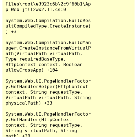
Files\root\e3923c6b\2c9f60b1\Ap
p_Web_jtll2wx2.11.cs:0

System.Web.Compilation.BuildRes
ultCompiledType.CreateInstance(
) +31

System.Web.Compilation.BuildMan
ager.CreateInstanceFromVirtualP
ath(VirtualPath virtualPath, 
Type requiredBaseType, 
HttpContext context, Boolean 
allowCrossApp) +104

System.Web.UI.PageHandlerFactor
y.GetHandlerHelper(HttpContext 
context, String requestType, 
VirtualPath virtualPath, String 
physicalPath) +33

System.Web.UI.PageHandlerFactor
y.GetHandler(HttpContext 
context, String requestType, 
String virtualPath, String 
path) +39
