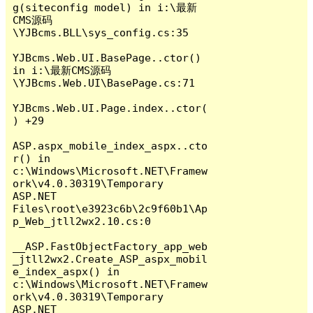
g(siteconfig model) in i:\最新
CMS源码
\YJBcms.BLL\sys_config.cs:35

YJBcms.Web.UI.BasePage..ctor() 
in i:\最新CMS源码
\YJBcms.Web.UI\BasePage.cs:71

YJBcms.Web.UI.Page.index..ctor(
) +29

ASP.aspx_mobile_index_aspx..cto
r() in 
c:\Windows\Microsoft.NET\Framew
ork\v4.0.30319\Temporary 
ASP.NET 
Files\root\e3923c6b\2c9f60b1\Ap
p_Web_jtll2wx2.10.cs:0

__ASP.FastObjectFactory_app_web
_jtll2wx2.Create_ASP_aspx_mobil
e_index_aspx() in 
c:\Windows\Microsoft.NET\Framew
ork\v4.0.30319\Temporary 
ASP.NET 