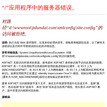
“/”应用程序中的服务器错误。
对路
径“d:\wwwroot\jtdundai.com\xmlconfig\site.config”的
访问被拒绝。
说明:
执行当前 Web 请求期间，出现未经处理的异常。请检查堆栈跟踪信息，以了解有关
该错误以及代码中导致错误的出处的详细信息。
异常详细信息:
System.UnauthorizedAccessException: 对路
径“d:\wwwroot\jtdundai.com\xmlconfig\site.config”的访问被拒绝。
ASP.NET 无权访问所请求的资源。请考虑对 ASP.NET 请求标识授予访问此资源的权限。
ASP.NET 有一个在应用程序没有模拟时使用的基进程标识(通常，在 IIS 5 上为
{MACHINE}\ASPNET，在 IIS 6 和 IIS 7 上为网络服务，在 IIS 7.5 上为配置的应用程序池
标识)。如果应用程序正在通过 <identity impersonate="true"/> 模拟，则标识将为匿名用户
(通常为 IUSR_MACHINENAME)或经过身份验证的请求用户。
要将 ASP.NET 访问权限授予某个文件，请在文件资源管理器中右击该文件，选择“属
性”，然后选择“安全”选项卡。单击“添加”添加适当的用户或组。突出显示 ASP.NET 帐
户，选中所需访问权限对应的框。
源错误: