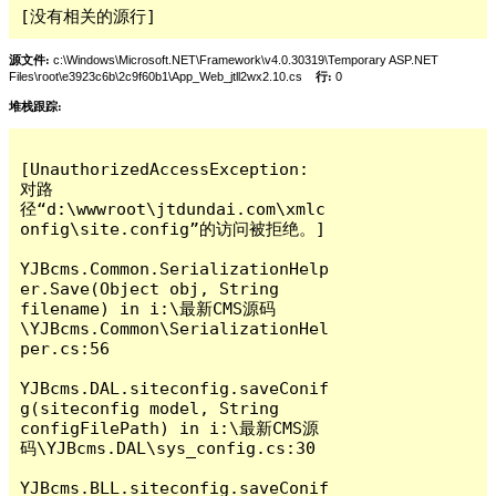
[没有相关的源行]
源文件:
c:\Windows\Microsoft.NET\Framework\v4.0.30319\Temporary ASP.NET
Files\root\e3923c6b\2c9f60b1\App_Web_jtll2wx2.10.cs
行:
0
堆栈跟踪:
[UnauthorizedAccessException: 
对路
径“d:\wwwroot\jtdundai.com\xmlc
onfig\site.config”的访问被拒绝。]

YJBcms.Common.SerializationHelp
er.Save(Object obj, String 
filename) in i:\最新CMS源码
\YJBcms.Common\SerializationHel
per.cs:56

YJBcms.DAL.siteconfig.saveConif
g(siteconfig model, String 
configFilePath) in i:\最新CMS源
码\YJBcms.DAL\sys_config.cs:30

YJBcms.BLL.siteconfig.saveConif