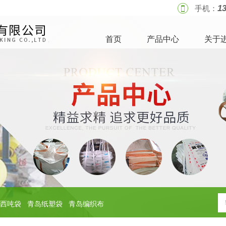
1
手机：
首页
产品中心
关于
西吨袋
青岛纸塑袋
青岛编织布