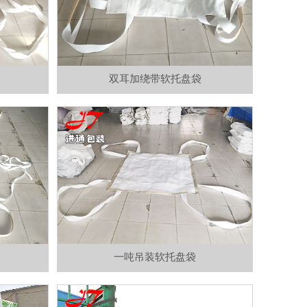
双耳加绕带软托盘袋
一吨吊装软托盘袋