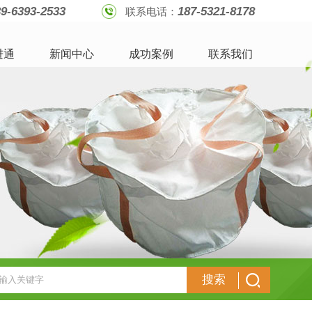
39-6393-2533
187-5321-8178
联系电话：
进通
新闻中心
成功案例
联系我们
搜索