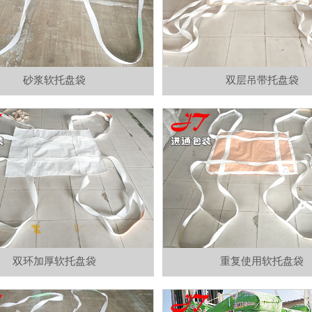
砂浆软托盘袋
双层吊带托盘袋
双环加厚软托盘袋
重复使用软托盘袋