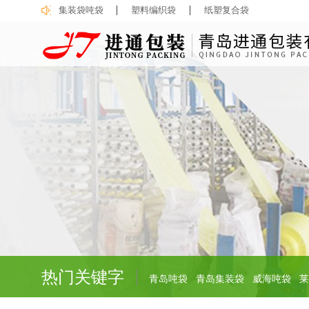
集装袋吨袋
塑料编织袋
纸塑复合袋
热门关键字
青岛吨袋
青岛集装袋
威海吨袋
莱